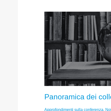
Panoramica dei coll
Approfondimenti sulla conferenza
,
Not