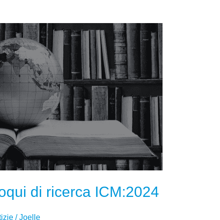
PANORAMICA
DEI
COLLOQUI
DI
RICERCA
ICM:2024
oqui di ricerca ICM:2024
izie
/
Joelle