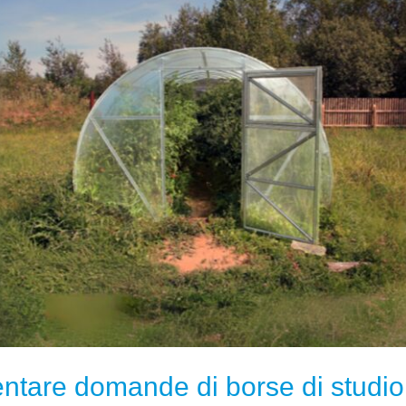
A
PRESENTARE
DOMANDE
DI
BORSE
DI
STUDIO
sentare domande di borse di studio