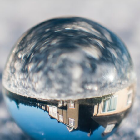
DELLA
CONNESSIONE:
PERCHÉ
È
IMPORTANTE
PARTECIPARE
ALLA
CONFERENZA
ONLINE