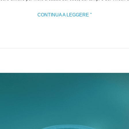
CONTINUA A LEGGERE "
MINDFULNESS
PER
LE
GENERAZIONI
FUTURE