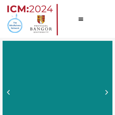
コ
ン
テ
ン
ツ
へ
ス
キ
ッ
プ