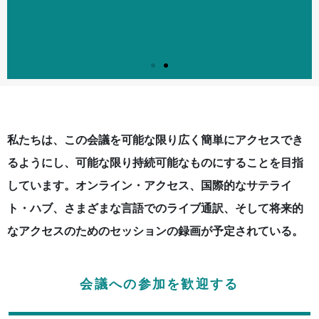
ICM:2024 変化する世界
ICM:2024 変化する世界
ICM:2024 変化する世界
ICM:2024 変化する世界
ICM:2024 変化する世界
ICM:2024 変化する世界
におけるマインドフルネス
におけるマインドフルネス
におけるマインドフルネス
におけるマインドフルネス
におけるマインドフルネス
におけるマインドフルネス
私たちは、この会議を可能な限り広く簡単にアクセスでき
るようにし、可能な限り持続可能なものにすることを目指
アクセシビリティと持続可能性
アクセシビリティと持続可能性
アクセシビリティと持続可能性
アクセシビリティと持続可能性
アクセシビリティと持続可能性
アクセシビリティと持続可能性
しています。オンライン・アクセス、国際的なサテライ
ト・ハブ、さまざまな言語でのライブ通訳、そして将来的
なアクセスのためのセッションの録画が予定されている。
会議への参加を歓迎する