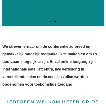
ICM:2024
ICM:2024
ICM:2024
ICM:2024
ICM:2024
ICM:2024
MINDFULNESS IN EEN
MINDFULNESS IN EEN
MINDFULNESS IN EEN
MINDFULNESS IN EEN
MINDFULNESS IN EEN
MINDFULNESS IN EEN
We streven ernaar om de conferentie zo breed en
VERANDERENDE
VERANDERENDE
VERANDERENDE
VERANDERENDE
VERANDERENDE
VERANDERENDE
gemakkelijk mogelijk toegankelijk te maken en om zo
WERELD
WERELD
WERELD
WERELD
WERELD
WERELD
duurzaam mogelijk te zijn. Er zal online toegang zijn,
TOEGANKELIJKHEID EN
TOEGANKELIJKHEID EN
TOEGANKELIJKHEID EN
TOEGANKELIJKHEID EN
TOEGANKELIJKHEID EN
TOEGANKELIJKHEID EN
internationale satellietcentra, live vertolking in
DUURZAAMHEID
DUURZAAMHEID
DUURZAAMHEID
DUURZAAMHEID
DUURZAAMHEID
DUURZAAMHEID
verschillende talen en de sessies zullen worden
opgenomen voor toekomstige toegang.
IEDEREEN WELKOM HETEN OP DE