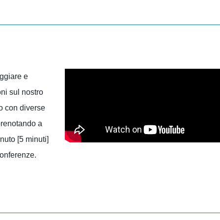
oggiare e
ni sul nostro
o con diverse
 prenotando a
nuto [5 minuti]
conferenze.