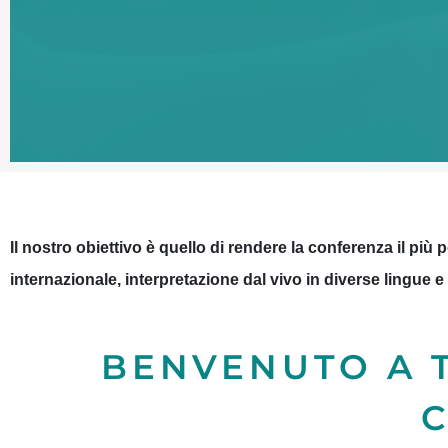
ICM:2024 MINDFU
ICM:2024 MINDFU
ICM:2024 MINDFU
ICM:2024 MINDFU
ICM:2024 MINDFU
ICM:2024 MINDFU
CHE 
CHE 
CHE 
CHE 
CHE 
CHE 
Il nostro obiettivo è quello di rendere la conferenza il più 
internazionale, interpretazione dal vivo in diverse lingue 
ACCESSI
ACCESSI
ACCESSI
ACCESSI
ACCESSI
ACCESSI
SOSTEN
SOSTEN
SOSTEN
SOSTEN
SOSTEN
SOSTEN
BENVENUTO A T