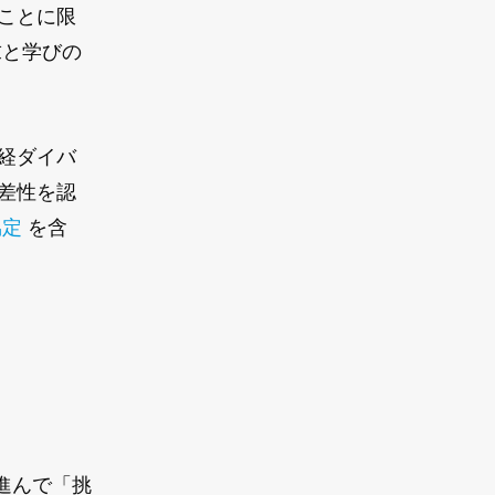
ことに限
求と学びの
。
経ダイバ
差性を認
協定
を含
進んで「挑