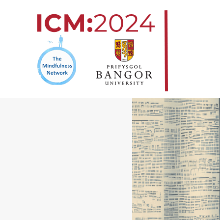
コ
ン
テ
ン
ツ
へ
ス
キ
ッ
プ