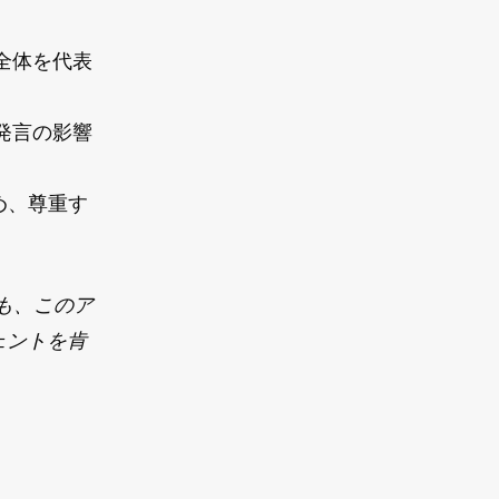
全体を代表
発言の影響
認め、尊重す
も、このア
ェントを肯