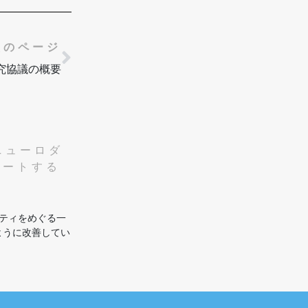
次のページ
次のページ
4研究協議の概要
 ニューロダ
ゲートする
ティをめぐる一
ように改善してい