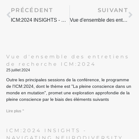
Prévenir
Su
PRÉCÉDENT
SUIVANT
ICM:2024 INSIGHTS - NAVIGATING NEURODIVERSITY PT.4
Vue d'ensemble des entretiens de recherche ICM:2024
Vue d'ensemble des entretiens
de recherche ICM:2024
25 juillet 2024
Outre les principales sessions de la conférence, le programme
de l'ICM:2024, dont le thème est "La pleine conscience dans un
monde en mutation", promet une exploration approfondie de la
pleine conscience par le biais des éléments suivants
Lire plus "
ICM:2024 INSIGHTS -
NAVIGATING NEURODIVERSITY