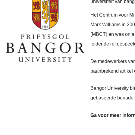
universiteit van bang
Het Centrum voor Mi
Mark Williams
in 20
(M
BCT
) en
was onl
leidende rol gespeel
De medewerkers van 
baanbrekend artikel
Bangor University b
gebaseerde benader
Ga voor meer infor