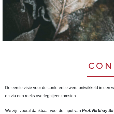
ICM:2024 MINDFULNESS IN E
ICM:2024 MINDFULNESS IN E
ICM:2024 MINDFULNESS IN E
ICM:2024 MINDFULNESS IN E
ICM:2024 MINDFULNESS IN E
ICM:2024 MINDFULNESS IN E
CON
MEN
MEN
MEN
MEN
MEN
MEN
De eerste visie voor de conferentie werd ontwikkeld in een
en via een reeks overlegbijeenkomsten.
We zijn vooral dankbaar voor de input van
Prof. Nirbhay Si