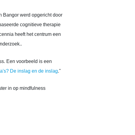
an Bangor
werd opgericht door
baseerde cognitieve therapie
cennia heeft het centrum een
onderzoek.
.
s. Een voorbeeld is een
's? De inslag en de inslag
."
ster in op mindfulness