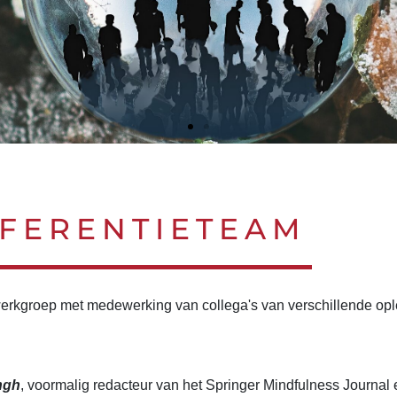
EN VERANDERENDE WERELD
EN VERANDERENDE WERELD
EN VERANDERENDE WERELD
EN VERANDERENDE WERELD
EN VERANDERENDE WERELD
EN VERANDERENDE WERELD
FERENTIETEAM
SEN
SEN
SEN
SEN
SEN
SEN
 werkgroep met medewerking van collega's van verschillende op
ngh
, voormalig redacteur van het Springer Mindfulness Journal 