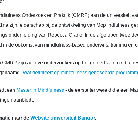
or
ndfulness Onderzoek en Praktijk
(CMRP)
aan de universiteit v
01
na zijn leiderschap bij de ontwikkeling van M
op indfulness ge
angs
onder leiding van Rebecca Crane
. In de afgelopen twee de
d in de opkomst van mindfulness-based onderwijs, training en 
CMRP zijn actieve onderzoekers op het gebied van mindfulnes
 genaamd "
Wat definieert op mindfulness gebaseerde programma
iedt een
Master in Mindfulness
- de eerste ter wereld die een Ma
ingen aanbiedt.
matie naar de
Website universiteit Bangor
.