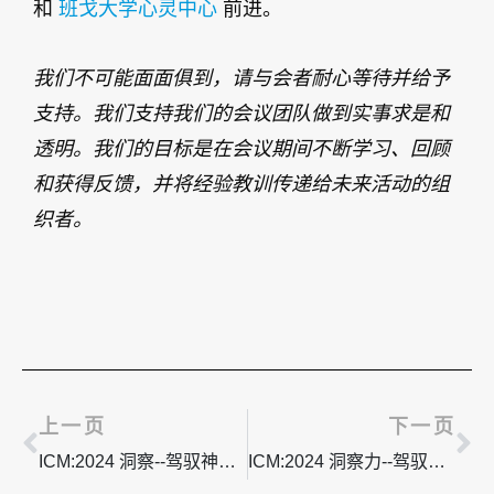
和
班戈大学心灵中心
前进。
我们不可能面面俱到，请与会者耐心等待并给予
支持。我们支持我们的会议团队做到实事求是和
透明。我们的目标是在会议期间不断学习、回顾
和获得反馈，并将经验教训传递给未来活动的组
织者。
上一页
下
上一页
下一页
ICM:2024 洞察--驾驭神经多样性 PT.2
ICM:2024 洞察力--驾驭神经多样性 PT.4