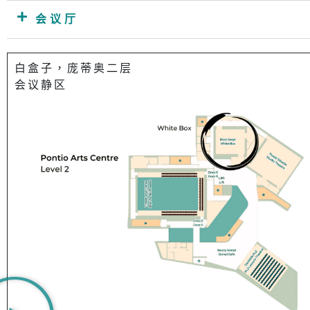
会议厅
白盒子，庞蒂奥二层
会议静区