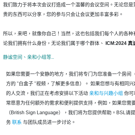
我们致力于将本次会议打造成一个温馨的会议空间。无论您是
贵的东西可以分享，您的参与只会让会议更加丰富多彩。
所以，来吧，就像你自己！当然，这也包括我们每个人的各种有
论我们拥有什么身份，无论我们属于哪个群体、
ICM:2024
静谧空间、亲和小组等...
如果您需要一个安静的地方，我们将专门为您准备一个房间
方的 "白盒子 "视频，了解更多信息）。 如果您想与有相同
的人交流，我们正在考虑安排以下活动
亲和与兴趣小组
你可
常愿意为任何额外的需求和便利提供支持，例如，如果您需
（British Sign Language），我们将为您提供帮助。
BSL
请
务
联系
与团队成员进一步讨论。