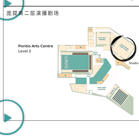
庞提奥二层演播剧场