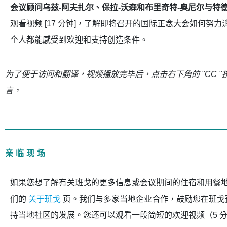
会议顾问乌兹-阿夫扎尔、保拉-沃森和布里奇特-奥尼尔与特
观看视频 [17 分钟]，了解即将召开的国际正念大会如何努
个人都能感受到欢迎和支持创造条件。
为了便于访问和翻译，视频播放完毕后，点击右下角的 "CC "按
言。
亲临现场
如果您想了解有关班戈的更多信息或会议期间的住宿和用餐
们的
关于班戈
页。我们与多家当地企业合作，鼓励您在班戈
持当地社区的发展。您还可以观看一段简短的欢迎视频（5 