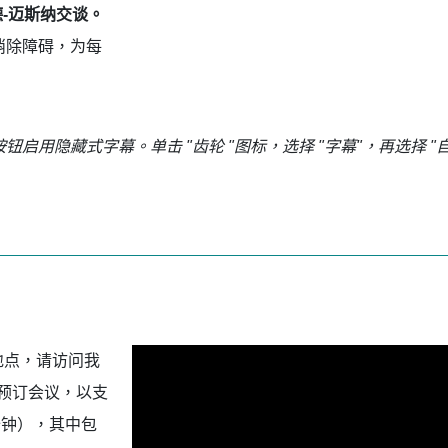
德-迈斯纳交谈。
力消除障碍，为每
钮启用隐藏式字幕。单击 "齿轮 "图标，选择 "字幕"，再选择 
地点，请访问我
预订会议，以支
分钟），其中包