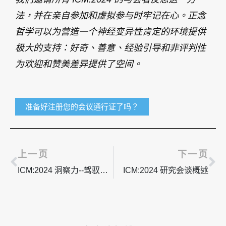
法，并在亲自参加和虚拟参与时牢记在心。正念
哲学可以为营造一个神经变异性肯定的环境提供
极大的支持：好奇、善意、经验引导和非评判性
为欢迎和赞美差异提供了空间。
准备好注册您的会议通行证了吗？
上一页
下
上一页
下一页
ICM:2024 洞察力--驾驭神经多样性 PT.4
ICM:2024 研究会谈概述