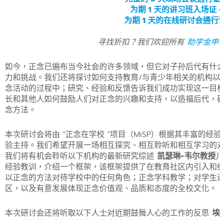
为期 1 天的讲习班入场证 -
为期 1 天的在线研讨会通行证
寻找折扣？我们欢迎所有
助学金申
如今，正念已遍布当今社会的许多领域，但它对子孙后代有什
力和挑战。我们还将探讨如何支持教育/与青少年相关的机构
念活动的过程中；研究、经验和反馈告诉我们成功实现这一目
长和其他人如何鼓励人们对正念的兴趣和支持，以造福后代，
念方法。
本次研讨会将由 "正念在学校 "项目（MiSP）根据其丰富的经
验主持。我们希望开展一场相互探究、相互聆听和相互学习的
我们将有机会聆听以下机构的最新研究综述
凯瑟琳-韦尔教授
经验教训，介绍一个框架，该框架提供了在教育社区内引入和
以正念的方法对待学校中的任何角色；正念学科教学；对学生
区，以及有意发展体现正念价值观、品质和态度的全校文化。
本次研讨会还将听取以下人士对近期鼓舞人心的工作的反思
埃