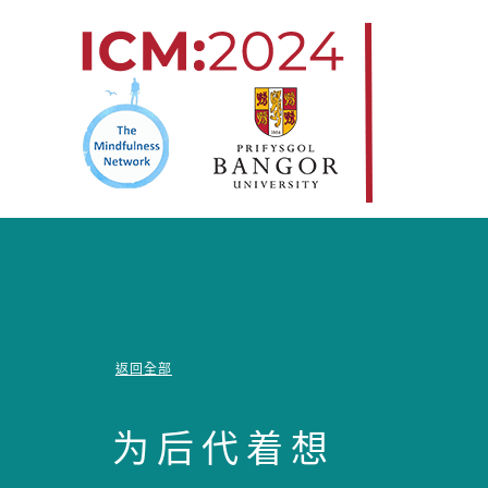
跳
至
内
容
返回全部
为后代着想