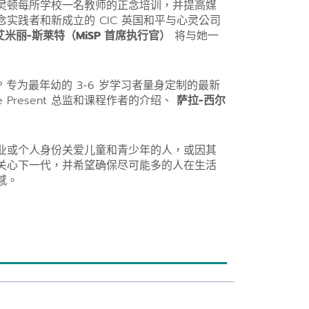
灵顿每所学校一名教师的正念培训，并提高媒
实践者和新成立的 CIC 英国和平与心灵公司
艾米丽-斯莱特（MiSP 首席执行官）
将与她一
 专为最年幼的 3-6 岁学习者量身定制的最新
e Present 总监和课程作者的介绍、
萨拉-西尔
业或个人身份关爱儿童和青少年的人，或因其
关心下一代，并希望确保尽可能多的人在生活
感。