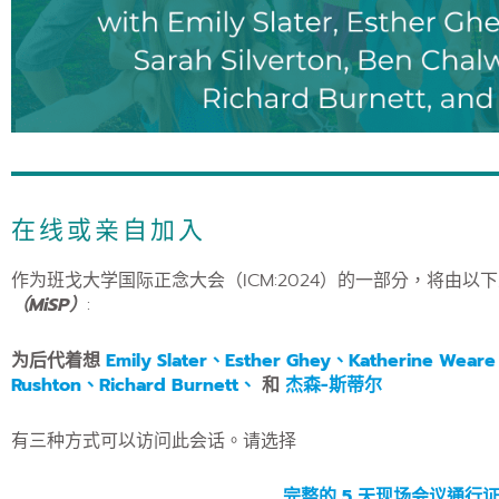
在线或亲自加入
作为班戈大学国际正念大会（ICM:2024）的一部分，将由
（MiSP）
:
为后代着想
Emily Slater、Esther Ghey、Katherine Weare
Rushton、Richard Burnett、
和
杰森-斯蒂尔
有三种方式可以访问此会话。请选择
完整的 5 天现场会议通行证 