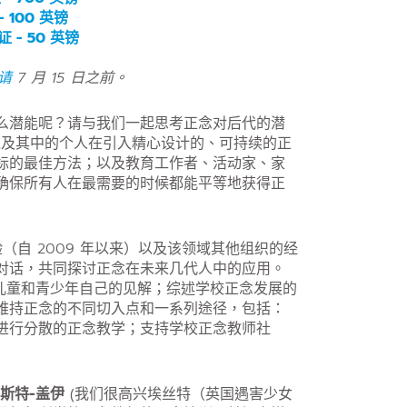
 100 英镑
 - 50 英镑
请
7 月 15 日之前。
么潜能呢？请与我们一起思考正念对后代的潜
以及其中的个人在引入精心设计的、可持续的正
标的最佳方法；以及教育工作者、活动家、家
确保所有人在最需要的时候都能平等地获得正
验（自 2009 年以来）以及该领域其他组织的经
对话，共同探讨正念在未来几代人中的应用。
儿童和青少年自己的见解；综述学校正念发展的
维持正念的不同切入点和一系列途径，包括：
进行分散的正念教学；支持学校正念教师社
斯特-盖伊
(我们很高兴埃丝特（英国遇害少女