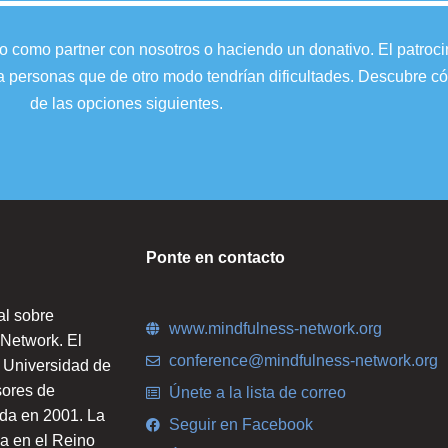
como partner con nosotros o haciendo un donativo. El patrocin
ir a personas que de otro modo tendrían dificultades. Descubre
de las opciones siguientes.
Ponte en contacto
al sobre
www.mindfulness-network.org
 Network. El
conference@mindfulness-network.org
 Universidad de
sores de
Únete a la lista de correo
da en 2001. La
Seguir en Facebook
a en el Reino