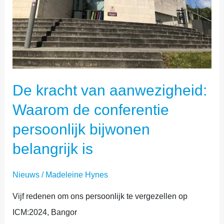
De kracht van aanwezigheid:
Waarom de conferentie
persoonlijk bijwonen
belangrijk is
Nieuws
/
Madeleine Hynes
Vijf redenen om ons persoonlijk te vergezellen op
ICM:2024, Bangor