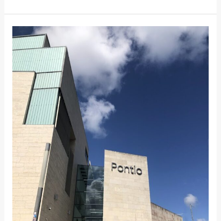
DE
KRACHT
VAN
AANWEZIGHEID:
WAAROM
DE
CONFERENTIE
PERSOONLIJK
BIJWONEN
BELANGRIJK
IS