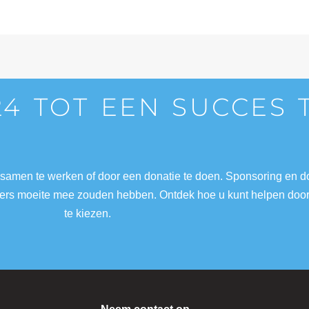
24 TOT EEN SUCCES
 samen te werken of door een donatie te doen. Sponsoring en 
nders moeite mee zouden hebben. Ontdek hoe u kunt helpen doo
te kiezen.