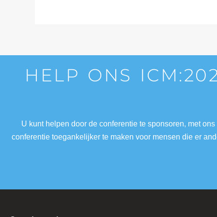
HELP ONS ICM:20
U kunt helpen door de conferentie te sponsoren, met ons
conferentie toegankelijker te maken voor mensen die er a