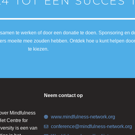
24 TOT EEN SUCCES
 samen te werken of door een donatie te doen. Sponsoring en 
nders moeite mee zouden hebben. Ontdek hoe u kunt helpen doo
te kiezen.
Neem contact op
 over Mindfulness
www.mindfulness-network.org
et Centre for
conference@mindfulness-network.org
ersity is een van