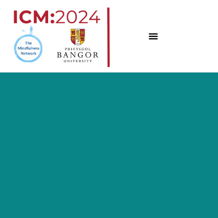
コ
ン
テ
ン
ツ
へ
ス
キ
ッ
プ