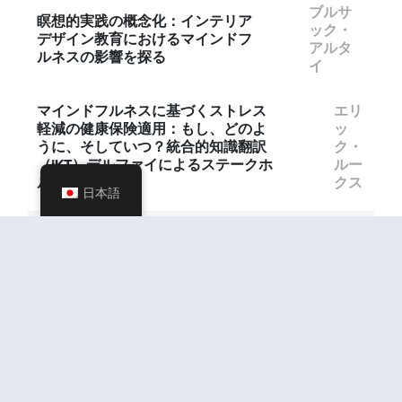
ブルサ
瞑想的実践の概念化：インテリア
ック・
デザイン教育におけるマインドフ
アルタ
ルネスの影響を探る
イ
マインドフルネスに基づくストレス
エリ
軽減の健康保険適用：もし、どのよ
ッ
うに、そしていつ？統合的知識翻訳
ク・
（iKT）デルファイによるステークホ
ルー
ルダー分析？
クス
日本語
マインドフルネスに基づく思いやりのある生
き方
(研究グループ）
マルロ
再発うつ病からの回復：再発うつ
エス・
病に対するマインドフルネスに基
ホイバ
づく思いやりのある生活の有効性
ース