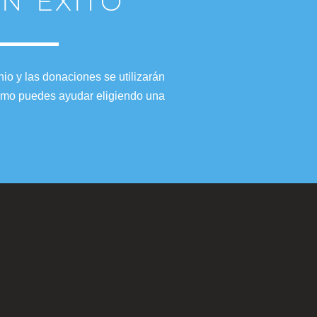
N ÉXITO
io y las donaciones se utilizarán
 cómo puedes ayudar eligiendo una