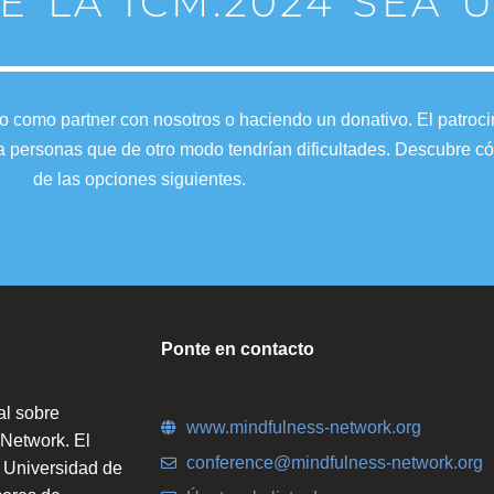
 LA ICM:2024 SEA U
como partner con nosotros o haciendo un donativo. El patrocin
ir a personas que de otro modo tendrían dificultades. Descubre
de las opciones siguientes.
Ponte en contacto
al sobre
www.mindfulness-network.org
 Network. El
conference@mindfulness-network.org
 Universidad de