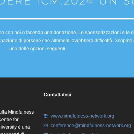
NDERE ICM:2024 UN 
do con noi o facendo una donazione. Le sponsorizzazioni e le d
pazione di persone che altrimenti avrebbero difficoltà. Scoprite
una delle opzioni seguenti.
Contattateci
ulla Mindfulness
www.mindfulness-network.org
entre for
conference@mindfulness-network.org
iversity è una