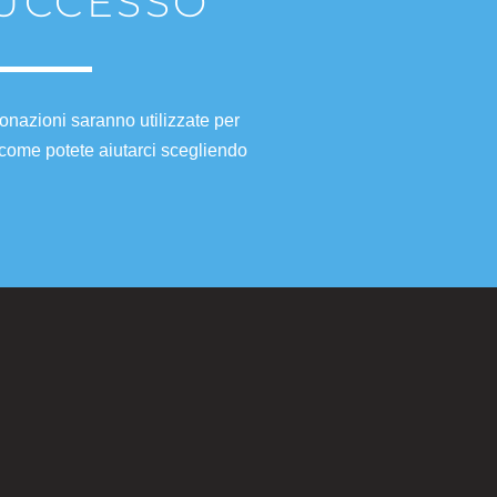
SUCCESSO
onazioni saranno utilizzate per
 come potete aiutarci scegliendo