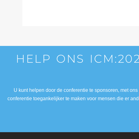
HELP ONS ICM:20
U kunt helpen door de conferentie te sponsoren, met ons
conferentie toegankelijker te maken voor mensen die er a