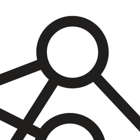
ONDERDEEL
3:
SOCIALE,
CULTURELE
EN
SYSTEMISCHE
BENADERINGEN