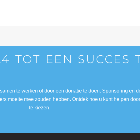
24 TOT EEN SUCCES
 samen te werken of door een donatie te doen. Sponsoring en 
nders moeite mee zouden hebben. Ontdek hoe u kunt helpen doo
te kiezen.