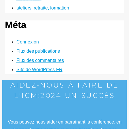
ateliers, retraite, formation
Méta
Connexion
Flux des publications
Flux des commentaires
Site de WordPress-FR
AIDEZ-NOUS À FAIRE DE
L'ICM:2024 UN SUCCÈS
Vous pouvez nous aider en parrainant la conférence, en