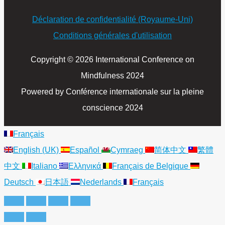
Déclaration de confidentialité (Royaume-Uni)
Conditions générales d'utilisation
Copyright © 2026 International Conference on
Mindfulness 2024
Powered by Conférence internationale sur la pleine
conscience 2024
Français
English (UK)
Español
Cymraeg
简体中文
繁體
中文
Italiano
Ελληνικά
Français de Belgique
Deutsch
日本語
Nederlands
Français