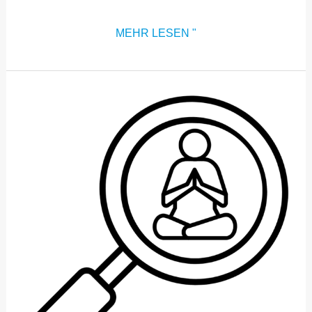
MEHR LESEN "
BEREICH
1:
WISSENSCHAFTLICHE
FORSCHUNG,
THEORIE
UND
PÄDAGOGIK