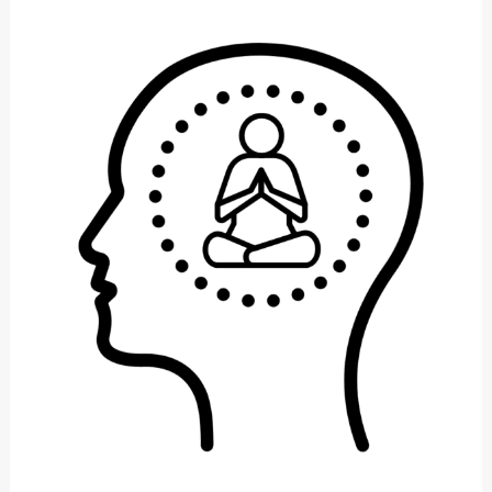
BEREICH
2:
KONTEMPLATIV,
PHILOSOPHISCH
UND
SPIRITUELL