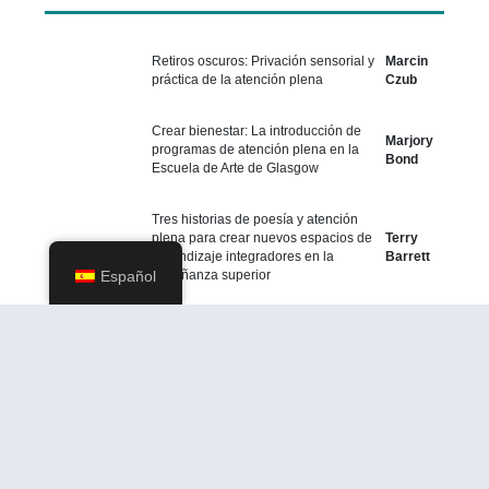
Retiros oscuros: Privación sensorial y
Marcin
práctica de la atención plena
Czub
Crear bienestar: La introducción de
Marjory
programas de atención plena en la
Bond
Escuela de Arte de Glasgow
Tres historias de poesía y atención
plena para crear nuevos espacios de
Terry
aprendizaje integradores en la
Barrett
Español
enseñanza superior
Efectos de la práctica breve de
Paveen
Mindfulness en los resultados de
Phon
salud psicológica: ¿Importa la
Amnuaisuk
frecuencia de las prácticas?
El efecto de un programa adaptado de
Reducción del Estrés Basado en
Mindfulness sobre la salud mental, el