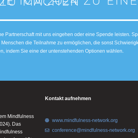
DIE ICM:2024 ZU EI
ZU MACHEN
ine Partnerschaft mit uns eingehen oder eine Spende leisten.
Menschen die Teilnahme zu ermöglichen, die sonst Schwierigke
en, indem Sie eine der untenstehenden Optionen wählen.
Kontakt aufnehmen
dem Mindfulness
www.mindfulness-network.org
2024). Das
conference@mindfulness-network.org
Mindfulness