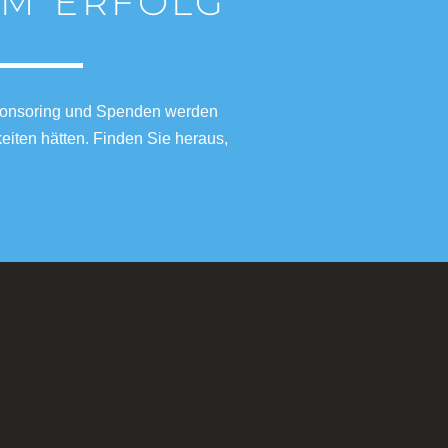
NEM ERFOLG
 Sponsoring und Spenden werden
iten hätten. Finden Sie heraus,