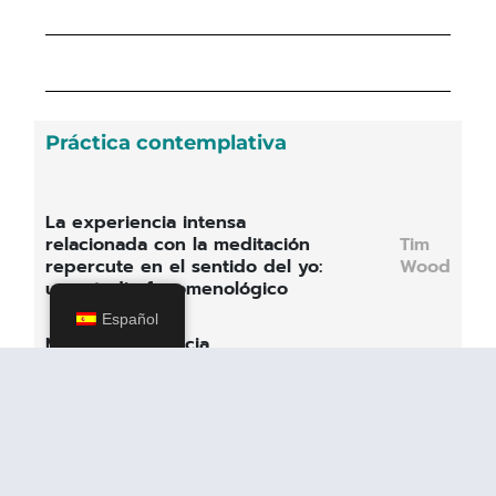
Práctica contemplativa
La experiencia intensa
relacionada con la meditación
Tim
repercute en el sentido del yo:
Wood
un estudio fenomenológico
Español
MBSR y conciencia
Margaret
ecológica: Invitar a la Tierra
Fletcher
al aula
Atención plena e
Derek
imaginación
Goodman