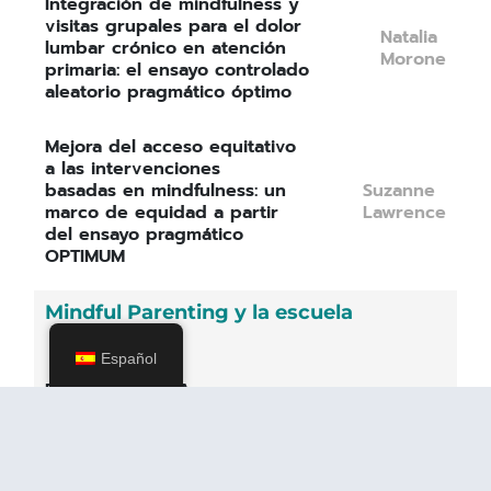
Integración de mindfulness y
visitas grupales para el dolor
Natalia
lumbar crónico en atención
Morone
primaria: el ensayo controlado
aleatorio pragmático óptimo
Mejora del acceso equitativo
a las intervenciones
basadas en mindfulness: un
Suzanne
marco de equidad a partir
Lawrence
del ensayo pragmático
OPTIMUM
Mindful Parenting y la escuela
Español
Parenting with Awareness
and Compassion": el
resultado de un enfoque
basado en la participación
Gunilla
de las partes interesadas
Lönnberg