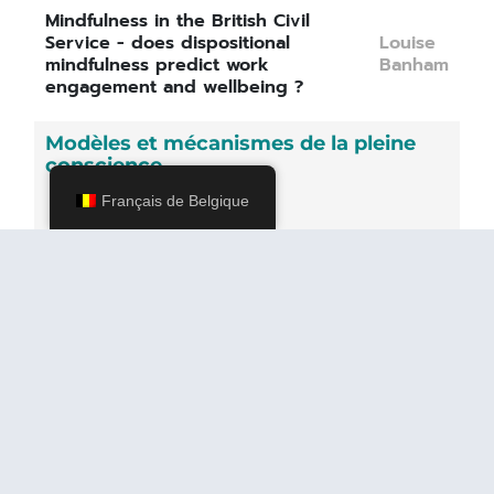
Mindfulness in the British Civil
Service - does dispositional
Louise
mindfulness predict work
Banham
engagement and wellbeing ?
Modèles et mécanismes de la pleine
conscience
Français de Belgique
Comprendre et mesurer les
sentiments de
Tom
déshumanisation dans la
Jenkins
psychose
Mesurer la pleine conscience :
Une nouvelle série de
Carol
questionnaires d'auto-
M.
évaluation de la pleine
Greco
conscience basés sur PROMIS